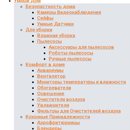
Умный Дом
Безопастность дома
Камеры Видеонаблюдения
Сейфы
Умные Датчики
Для уборки
Влажная уборка
Пылесосы
Аксессуары для пылесосов
Роботы-пылесосы
Ручные пылесосы
Комфорт в доме
Аквариумы
Вентилятор
Мониторы температуры и влажности
Обогреватели
Освещение
Очистители воздуха
Увлажнители
Фильтры для Очистителей воздуха
Кухонные Принадлежности
Аэрофритюрницы
Блендеры