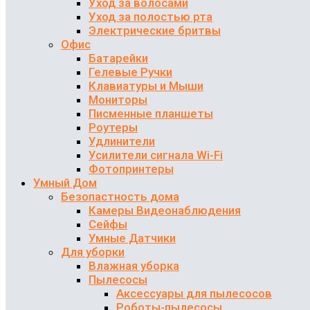
Уход за волосами
Уход за полостью рта
Электрические бритвы
Офис
Батарейки
Гелевые Ручки
Клавиатуры и Мыши
Мониторы
Писменные планшеты
Роутеры
Удлинители
Усилители сигнала Wi-Fi
Фотопринтеры
Умный Дом
Безопастность дома
Камеры Видеонаблюдения
Сейфы
Умные Датчики
Для уборки
Влажная уборка
Пылесосы
Аксессуары для пылесосов
Роботы-пылесосы