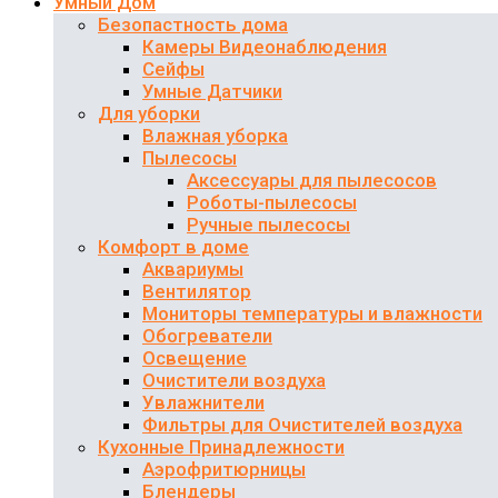
Умный Дом
Безопастность дома
Камеры Видеонаблюдения
Сейфы
Умные Датчики
Для уборки
Влажная уборка
Пылесосы
Аксессуары для пылесосов
Роботы-пылесосы
Ручные пылесосы
Комфорт в доме
Аквариумы
Вентилятор
Мониторы температуры и влажности
Обогреватели
Освещение
Очистители воздуха
Увлажнители
Фильтры для Очистителей воздуха
Кухонные Принадлежности
Аэрофритюрницы
Блендеры