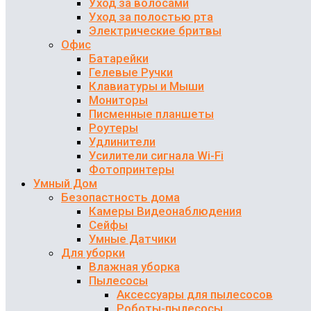
Уход за волосами
Уход за полостью рта
Электрические бритвы
Офис
Батарейки
Гелевые Ручки
Клавиатуры и Мыши
Мониторы
Писменные планшеты
Роутеры
Удлинители
Усилители сигнала Wi-Fi
Фотопринтеры
Умный Дом
Безопастность дома
Камеры Видеонаблюдения
Сейфы
Умные Датчики
Для уборки
Влажная уборка
Пылесосы
Аксессуары для пылесосов
Роботы-пылесосы