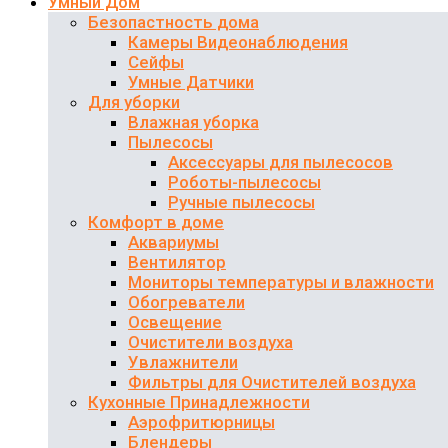
Умный Дом
Безопастность дома
Камеры Видеонаблюдения
Сейфы
Умные Датчики
Для уборки
Влажная уборка
Пылесосы
Аксессуары для пылесосов
Роботы-пылесосы
Ручные пылесосы
Комфорт в доме
Аквариумы
Вентилятор
Мониторы температуры и влажности
Обогреватели
Освещение
Очистители воздуха
Увлажнители
Фильтры для Очистителей воздуха
Кухонные Принадлежности
Аэрофритюрницы
Блендеры