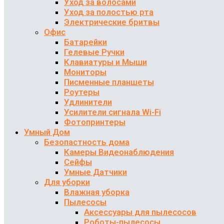
Уход за волосами
Уход за полостью рта
Электрические бритвы
Офис
Батарейки
Гелевые Ручки
Клавиатуры и Мыши
Мониторы
Писменные планшеты
Роутеры
Удлинители
Усилители сигнала Wi-Fi
Фотопринтеры
Умный Дом
Безопастность дома
Камеры Видеонаблюдения
Сейфы
Умные Датчики
Для уборки
Влажная уборка
Пылесосы
Аксессуары для пылесосов
Роботы-пылесосы