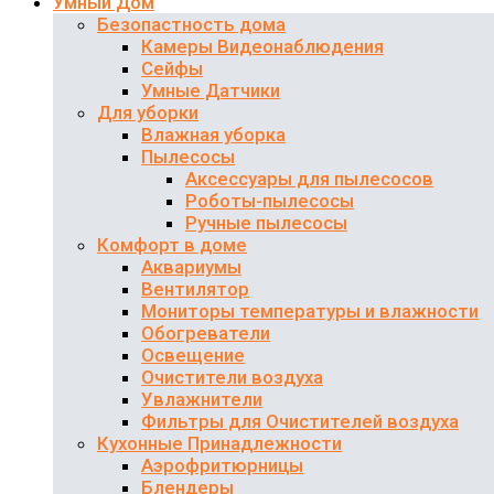
Умный Дом
Безопастность дома
Камеры Видеонаблюдения
Сейфы
Умные Датчики
Для уборки
Влажная уборка
Пылесосы
Аксессуары для пылесосов
Роботы-пылесосы
Ручные пылесосы
Комфорт в доме
Аквариумы
Вентилятор
Мониторы температуры и влажности
Обогреватели
Освещение
Очистители воздуха
Увлажнители
Фильтры для Очистителей воздуха
Кухонные Принадлежности
Аэрофритюрницы
Блендеры