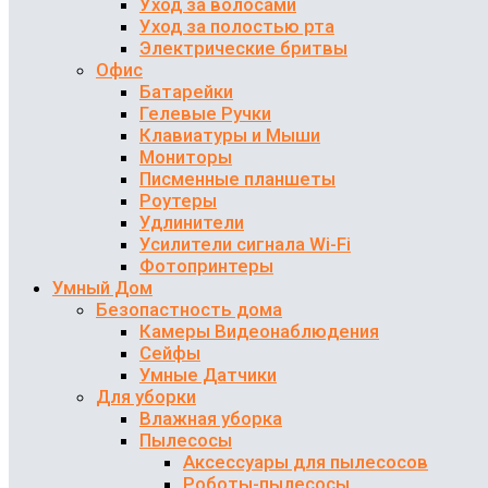
Уход за волосами
Уход за полостью рта
Электрические бритвы
Офис
Батарейки
Гелевые Ручки
Клавиатуры и Мыши
Мониторы
Писменные планшеты
Роутеры
Удлинители
Усилители сигнала Wi-Fi
Фотопринтеры
Умный Дом
Безопастность дома
Камеры Видеонаблюдения
Сейфы
Умные Датчики
Для уборки
Влажная уборка
Пылесосы
Аксессуары для пылесосов
Роботы-пылесосы