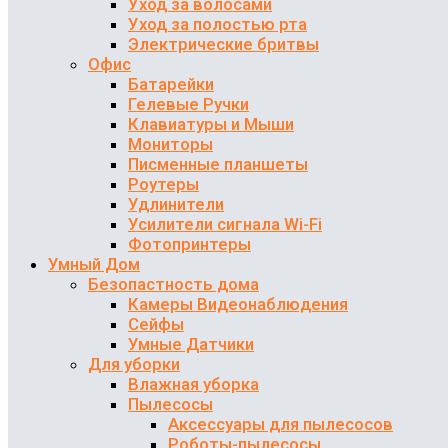
Уход за волосами
Уход за полостью рта
Электрические бритвы
Офис
Батарейки
Гелевые Ручки
Клавиатуры и Мыши
Мониторы
Писменные планшеты
Роутеры
Удлинители
Усилители сигнала Wi-Fi
Фотопринтеры
Умный Дом
Безопастность дома
Камеры Видеонаблюдения
Сейфы
Умные Датчики
Для уборки
Влажная уборка
Пылесосы
Аксессуары для пылесосов
Роботы-пылесосы