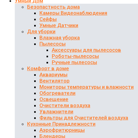
Умный Дом
Безопастность дома
Камеры Видеонаблюдения
Сейфы
Умные Датчики
Для уборки
Влажная уборка
Пылесосы
Аксессуары для пылесосов
Роботы-пылесосы
Ручные пылесосы
Комфорт в доме
Аквариумы
Вентилятор
Мониторы температуры и влажности
Обогреватели
Освещение
Очистители воздуха
Увлажнители
Фильтры для Очистителей воздуха
Кухонные Принадлежности
Аэрофритюрницы
Блендеры