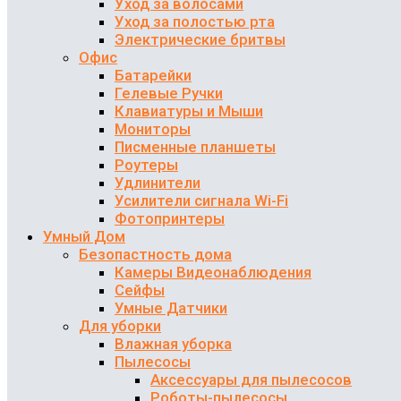
Уход за волосами
Уход за полостью рта
Электрические бритвы
Офис
Батарейки
Гелевые Ручки
Клавиатуры и Мыши
Мониторы
Писменные планшеты
Роутеры
Удлинители
Усилители сигнала Wi-Fi
Фотопринтеры
Умный Дом
Безопастность дома
Камеры Видеонаблюдения
Сейфы
Умные Датчики
Для уборки
Влажная уборка
Пылесосы
Аксессуары для пылесосов
Роботы-пылесосы