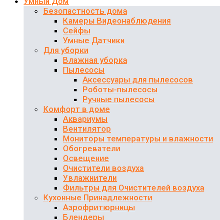
Умный Дом
Безопастность дома
Камеры Видеонаблюдения
Сейфы
Умные Датчики
Для уборки
Влажная уборка
Пылесосы
Аксессуары для пылесосов
Роботы-пылесосы
Ручные пылесосы
Комфорт в доме
Аквариумы
Вентилятор
Мониторы температуры и влажности
Обогреватели
Освещение
Очистители воздуха
Увлажнители
Фильтры для Очистителей воздуха
Кухонные Принадлежности
Аэрофритюрницы
Блендеры