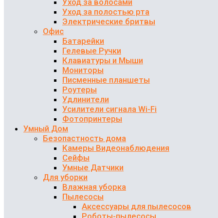
Уход за волосами
Уход за полостью рта
Электрические бритвы
Офис
Батарейки
Гелевые Ручки
Клавиатуры и Мыши
Мониторы
Писменные планшеты
Роутеры
Удлинители
Усилители сигнала Wi-Fi
Фотопринтеры
Умный Дом
Безопастность дома
Камеры Видеонаблюдения
Сейфы
Умные Датчики
Для уборки
Влажная уборка
Пылесосы
Аксессуары для пылесосов
Роботы-пылесосы