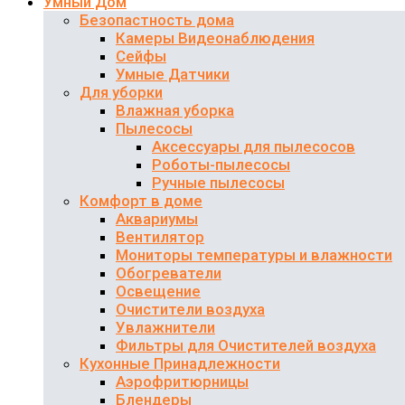
Умный Дом
Безопастность дома
Камеры Видеонаблюдения
Сейфы
Умные Датчики
Для уборки
Влажная уборка
Пылесосы
Аксессуары для пылесосов
Роботы-пылесосы
Ручные пылесосы
Комфорт в доме
Аквариумы
Вентилятор
Мониторы температуры и влажности
Обогреватели
Освещение
Очистители воздуха
Увлажнители
Фильтры для Очистителей воздуха
Кухонные Принадлежности
Аэрофритюрницы
Блендеры