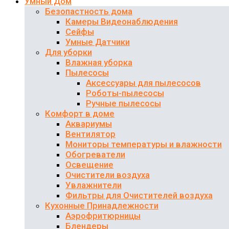
Умный Дом
Безопастность дома
Камеры Видеонаблюдения
Сейфы
Умные Датчики
Для уборки
Влажная уборка
Пылесосы
Аксессуары для пылесосов
Роботы-пылесосы
Ручные пылесосы
Комфорт в доме
Аквариумы
Вентилятор
Мониторы температуры и влажности
Обогреватели
Освещение
Очистители воздуха
Увлажнители
Фильтры для Очистителей воздуха
Кухонные Принадлежности
Аэрофритюрницы
Блендеры