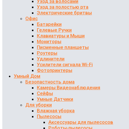
Уход за волосами
Уход за полостью рта
Электрические бритвы
Офис
Батарейки
Гелевые Ручки
Клавиатуры и Мыши
Мониторы
Писменные планшеты
Роутеры
Удлинители
Усилители сигнала Wi-Fi
Фотопринтеры
Умный Дом
Безопастность дома
Камеры Видеонаблюдения
Сейфы
Умные Датчики
Для уборки
Влажная уборка
Пылесосы
Аксессуары для пылесосов
Роботы-пылесосы