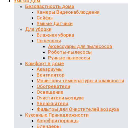
Умный Дом
Безопастность дома
Камеры Видеонаблюдения
Сейфы
Умные Датчики
Для уборки
Влажная уборка
Пылесосы
Аксессуары для пылесосов
Роботы-пылесосы
Ручные пылесосы
Комфорт в доме
Аквариумы
Вентилятор
Мониторы температуры и влажности
Обогреватели
Освещение
Очистители воздуха
Увлажнители
Фильтры для Очистителей воздуха
Кухонные Принадлежности
Аэрофритюрницы
Блендеры