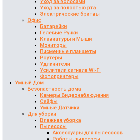
Уход за волосами
Уход за полостью рта
Электрические бритвы
Офис
Батарейки
Гелевые Ручки
Клавиатуры и Мыши
Мониторы
Писменные планшеты
Роутеры
Удлинители
Усилители сигнала Wi-Fi
Фотопринтеры
Умный Дом
Безопастность дома
Камеры Видеонаблюдения
Сейфы
Умные Датчики
Для уборки
Влажная уборка
Пылесосы
Аксессуары для пылесосов
Роботы-пылесосы