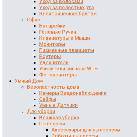
Уход за волосами
Уход за полостью рта
Электрические бритвы
Офис
Батарейки
Гелевые Ручки
Клавиатуры и Мыши
Мониторы
Писменные планшеты
Роутеры
Удлинители
Усилители сигнала Wi-Fi
Фотопринтеры
Умный Дом
Безопастность дома
Камеры Видеонаблюдения
Сейфы
Умные Датчики
Для уборки
Влажная уборка
Пылесосы
Аксессуары для пылесосов
Роботы-пылесосы