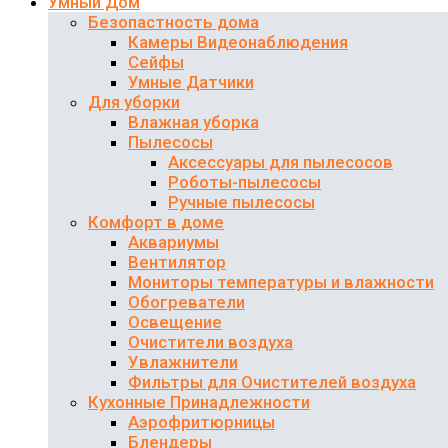
Умный Дом
Безопастность дома
Камеры Видеонаблюдения
Сейфы
Умные Датчики
Для уборки
Влажная уборка
Пылесосы
Аксессуары для пылесосов
Роботы-пылесосы
Ручные пылесосы
Комфорт в доме
Аквариумы
Вентилятор
Мониторы температуры и влажности
Обогреватели
Освещение
Очистители воздуха
Увлажнители
Фильтры для Очистителей воздуха
Кухонные Принадлежности
Аэрофритюрницы
Блендеры